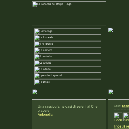
Una rassicurante oasi di serenità! Che
Sei in:
hom
piacere!
Antonella
I nostri r