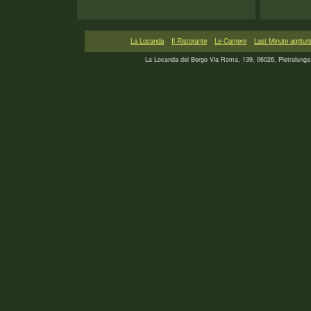
La Locanda
Il Ristorante
Le Camere
Last Minute agritur
La Locanda del Borgo Via Roma, 139, 06026, Pietralung