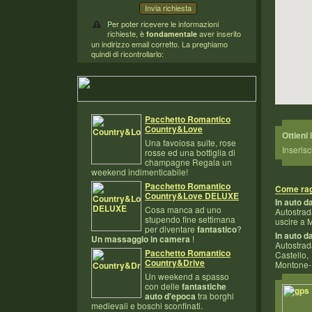
Per poter ricevere le informazioni
richieste, è
aver inserito
fondamentale
un indirizzo email corretto. La preghiamo
quindi di ricontrollarlo:
Pacchetto Romantico
Country&Love
Ottieni 
Una favolosa suite, rose
Inserisc
rosse ed una bottiglia di
champagne Regala un
weekend indimenticabile!
Pacchetto Romantico
Come rag
Country&Love DELUXE
In auto 
Cosa manca ad uno
Autostrad
stupendo fine settimana
uscire a 
per diventare
fantastico
?
In auto d
Un massaggio in camera
!
Autostrad
Pacchetto Romantico
Castello
Country&Drive
Montone-
Un weekend a spasso
con delle
fantastiche
auto d'epoca
tra borghi
medievali e boschi sconfinati.