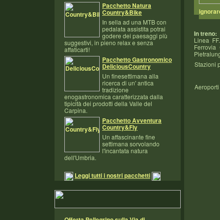
Pacchetto Natura
ignorare
Country&Bike
In sella ad una MTB con
pedalata assistita potrai
In treno:
godere dei paesaggi più
Linea FF
suggestivi, in pieno relax e senza
Ferrovia
affaticarti!
Pietralun
Pacchetto Gastronomico
Stazioni p
DeliciousCountry
Un finesettimana alla
ricerca di un' antica
Aeroporti 
tradizione
enogastronomica caratterizzata dalla
tipicità dei prodotti della Valle del
Carpina.
Pacchetto Avventura
Country&Fly
Un affascinante fine
settimana sorvolando
l'incantata natura
dell'Umbria.
Leggi tutti i nostri pacchetti
Offerta Pellegrino sulla Via di