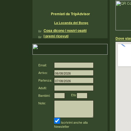
Premiati da TripAdvisor
La Locanda del Borgo
Cosa dicono i nostri ospiti
I premi ricevuti
Dove si
Email:
Arrivo:
Partenza:
Adulti:
Età:
Bambini:
Note:
Iscrivimi anche alla
Newsletter