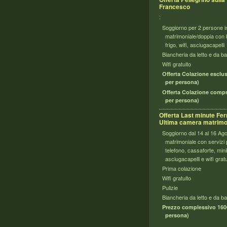
Francesco
:
Soggiorno per 2 persone 
matrimoniale/doppia con b
frigo, wifi, asciugacapell
Biancheria da letto e da b
Wifi gratuito
Offerta Colazione esclus
per persona)
Offerta Colazione compr
per persona)
Offerta Last minute Fer
Ultima camera matrimo
Soggiorno dal 14 al 16 Agos
matrimoniale con servizi pr
telefono, cassaforte, mini
asciugacapelli e wifi gratu
Prima colazione
Wifi gratuito
Pulizie
Biancheria da letto e da 
Prezzo complessivo 160€
persona)