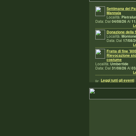
Settimana del Pal
Mannaja
Località:
Pietralu
Data: Dal
04/08/26
Al
11
Le
Donazione della 
Località:
Monton
Data: Dal
17/08/2
Le
Fratta di fine '800
Rievocazione sto
costume
Località:
Umbertide
Data: Dal
31/08/26
Al
03
Le
Leggi tutti gli eventi