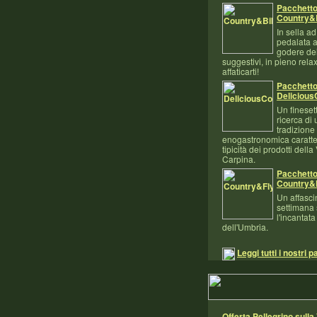
Pacchetto
Country&
In sella a
pedalata as
godere de
suggestivi, in pieno rela
affaticarti!
Pacchett
Delicious
Un fineset
ricerca di 
tradizione
enogastronomica caratter
tipicità dei prodotti della
Carpina.
Pacchett
Country&
Un affasci
settimana
l'incantata
dell'Umbria.
Leggi tutti i nostri p
Offerta Pellegrino sulla 