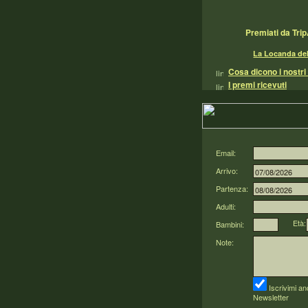
Premiati da Tri
La Locanda de
Cosa dicono i nostri 
I premi ricevuti
Email:
Arrivo:
Partenza:
Adulti:
Età:
Bambini:
Note:
Iscrivimi an
Newsletter