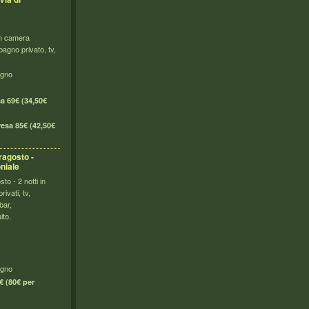
in camera
agno privato, tv,
i
agno
a 69€ (34,50€
esa 85€ (42,50€
ragosto -
niale
to - 2 notti in
ivati, tv,
bar,
ito.
bagno
 (80€ per