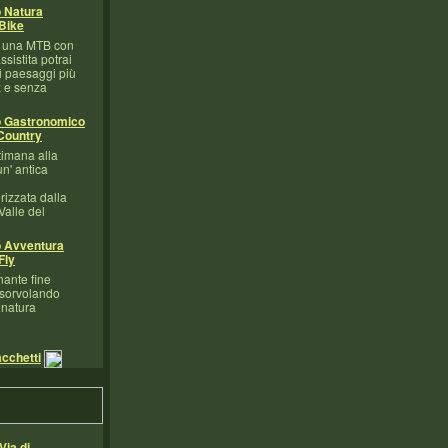
 Natura
Bike
d una MTB con
sistita potrai
i paesaggi più
x e senza
o Gastronomico
Country
timana alla
un' antica
izzata dalla
 Valle del
o Avventura
Fly
nante fine
 sorvolando
 natura
acchetti
Via di