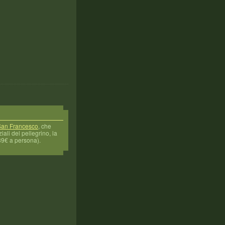
 San Francesco
, che
ali del pellegrino, la
39€ a persona).