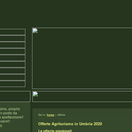
imo, proprio
n posto da
Sei in:
home
> offerte
 spettacolare!!
varvi!!
Offerte Agriturismo in Umbria 2020
a)
Le offerte stagionali