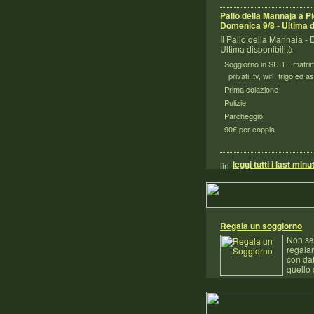
Palio della Mannaja a Pi
Domenica 9/8 - Ultima d
Il Palio della Mannaia -
Ultima disponibilità
Soggiorno in SUITE matrim
privati, tv, wifi, frigo ed a
Prima colazione
Pulizie
Parcheggio
90€ per coppia
leggi tutti i last minu
Regala un soggiorno
Non sa
regala
con da
quello 