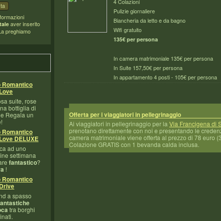
4 Colazioni
Pulizie giornaliere
nformazioni
Biancheria da letto e da bagno
aver inserito
ale
Wifi gratuito
 La preghiamo
135€ per persona
In camera matrimoniale 135€ per persona
In Suite 157,50€ per persona
In appartamento 4 posti - 105€ per persona
o Romantico
Love
sa suite, rose
na bottiglia di
Offerta per i viaggiatori in pellegrinaggio
e Regala un
!
Ai viaggiatori in pellegrinaggio per la
Via Francigena di
prenotano direttamente con noi e presentando le credenzi
o Romantico
camera matrimoniale viene offerta al prezzo di 78 euro (
Love DELUXE
Colazione GRATIS con 1 bevanda calda inclusa.
ca ad uno
ine settimana
tare
fantastico
?
ra
!
o Romantico
Drive
nd a spasso
fantastiche
oca
tra borghi
nati.