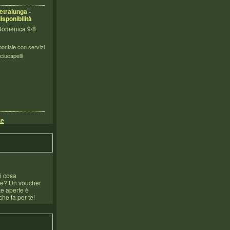
etralunga -
isponibilità
 Domenica 9/8
oniale con servizi
sciucapelli
te
i cosa
re? Un voucher
te aperte è
che fa per te!