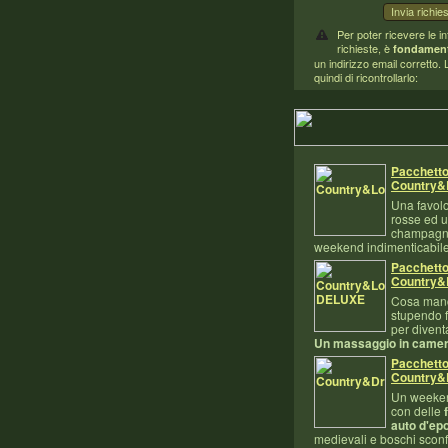
Per poter ricevere le i
richieste, è
fondament
un indirizzo email corretto.
quindi di ricontrollarlo:
Pacchett
Country&
Una favolo
rosse ed u
champagn
weekend indimenticabile
Pacchett
Country&
Cosa man
stupendo f
per diven
Un massaggio in came
Pacchett
Country&
Un weeke
con delle
auto d'ep
medievali e boschi sconfi