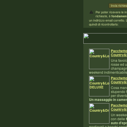
Per poter ricevere le i
richieste, è
fondament
un indirizzo email corretto.
quindi di ricontrollarlo:
Pacchett
Country&
Una favolo
rosse ed u
champagn
weekend indimenticabile
Pacchett
Country&
Cosa man
stupendo f
per diven
Un massaggio in came
Pacchett
Country&
Un weeke
con delle
auto d'ep
medievali e boschi sconfi