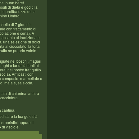
del buon bere!
iti di dieta e goditi la
le prelibatezze della
nnino Umbro
hetto di 7 giorni in
le con trattamento di
colazione e cena). A
, accanto al tradizionale
, una selezione di dolci
rta al cioccolato, la torta
frutta se proprio volete
ggiate nei boschi, magari
nghi e tartufi (attenti ai
rai nel nostro tranquillo
cola). Antipasti con
da composte, marmellate o
 di maiale, salsiccia,
gliata di chianina, anatra
 cacciatora.
a cantina.
disfare la tua golosità
erboristici oppure il
 di visciole.