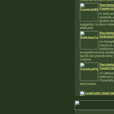
Pacchetto
Country&
In sella a
pedalata as
godere de
suggestivi, in pieno rela
affaticarti!
Pacchett
Delicious
Un fineset
ricerca di 
tradizione
enogastronomica caratter
tipicità dei prodotti della
Carpina.
Pacchett
Country&
Un affasci
settimana
l'incantata
dell'Umbria.
Leggi tutti i nostri p