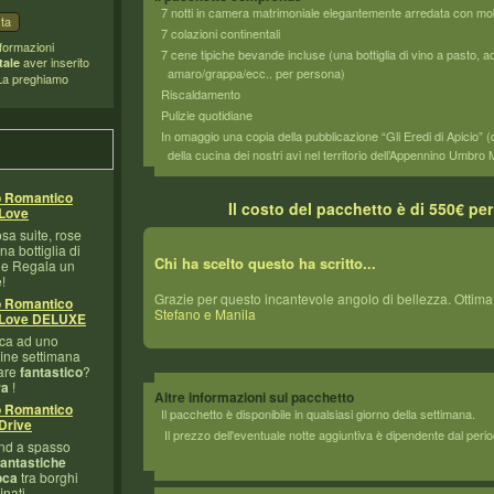
7 notti in camera matrimoniale elegantemente arredata con mob
7 colazioni continentali
nformazioni
7 cene tipiche bevande incluse (una bottiglia di vino a pasto, a
aver inserito
ale
amaro/grappa/ecc.. per persona)
 La preghiamo
Riscaldamento
Pulizie quotidiane
In omaggio una copia della pubblicazione “Gli Eredi di Apicio” 
della cucina dei nostri avi nel territorio dell’Appennino Umbro
o Romantico
Il costo del pacchetto è di 550€ pe
Love
sa suite, rose
na bottiglia di
Chi ha scelto questo ha scritto...
e Regala un
!
Grazie per questo incantevole angolo di bellezza. Ottima 
o Romantico
Stefano e Manila
Love DELUXE
ca ad uno
ine settimana
tare
fantastico
?
ra
!
Altre informazioni sul pacchetto
o Romantico
Il pacchetto è disponibile in qualsiasi giorno della settimana.
Drive
Il prezzo dell'eventuale notte aggiuntiva è dipendente dal perio
nd a spasso
fantastiche
oca
tra borghi
nati.