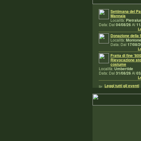
Settimana del Pal
Mannaja
Località:
Pietralu
Data: Dal
04/08/26
Al
11
Le
Donazione della 
Località:
Monton
Data: Dal
17/08/2
Le
Fratta di fine '800
Rievocazione sto
costume
Località:
Umbertide
Data: Dal
31/08/26
Al
03
Le
Leggi tutti gli eventi