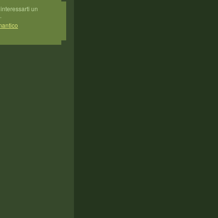
interessarti un
.
mantico