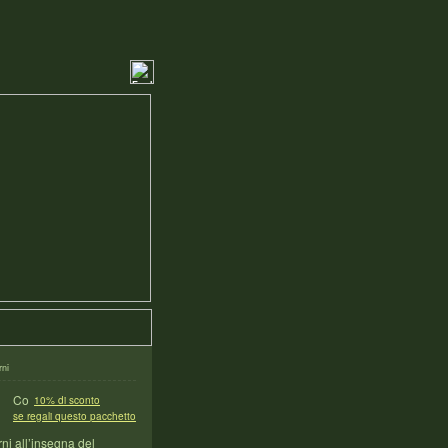
rni
10% di sconto
se regali questo pacchetto
rni all’insegna del