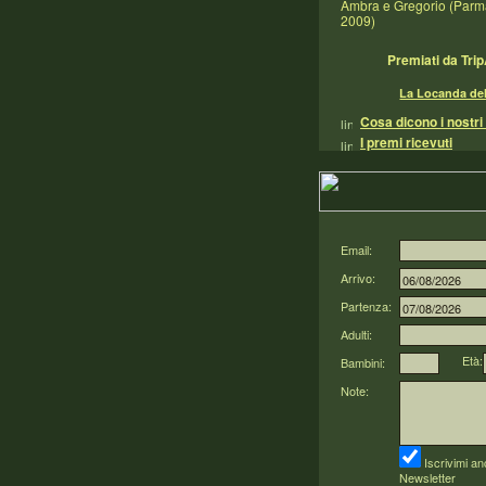
Ambra e Gregorio (Parma
2009)
Premiati da Tri
La Locanda de
Cosa dicono i nostri 
I premi ricevuti
Email:
Arrivo:
Partenza:
Adulti:
Età:
Bambini:
Note:
Iscrivimi an
Newsletter