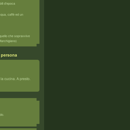
ili d’epoca
cqua, caffè ed un
(quello che sopravvive
 Marchigiano)
r persona
la cucina. A presto.
do.