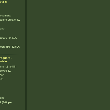
Via di
in camera
agno privato, tv,
i
agno
a 69€ (34,50€
esa 85€ (42,50€
ragosto -
niale
to - 2 notti in
ivati, tv,
bar,
ito.
bagno
 (80€ per