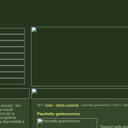
 provato". Noi
Sei in:
home
>
offerte e pacchetti
> pacchetto gastronomico 7 chili in 7 gio
 riusciti
ti per la
Pacchetto gastronomico
accogliente.
 disponibilità e
Trascorri sette gio