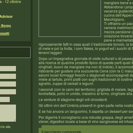
 - 12 ottobre
mangiare bene e 
Abbandona i propos
vacanza gustando 
cucina dell’Appe
pAdvisor
Marchigiano.
Ti offriamo un pacc
l Borgo
camera matrimonia
mezza pensione (
ospiti
colazione troverai
pane e marmellata
rigorosamente fatti in casa quali il tradizionale torcolo, la to
di mele e poi la frutta, i corn flakes, lo yogurt ed i succhi di 
tenervi leggeri.
Dopo un’impegnativa giornata di visite culturali o di passe
alla ricerca di qualche prodotto tipico di queste parti quali fu
cinghiali, buoni da mangiare ma non di indole), ti accomode
ristorante per gustare una succulenta Cena (con la C maius
salumi locali formaggi freschi o stagionati accompagnati 
miele al tartufo, primi piatti con sughi tradizionali di costine
agnello, zuppe di cereali e legumi.
I secondi (con le carni del territorio): grigliata di maiale, ta
forchettata, pollo in umido, maialino al forno, cinghiale alla
Le verdure di stagione degli orti circostanti.
Gli ottimi vini dell’Umbria presenti in gran parte nella nostr
E se hai ancora un languorino, ti aspetta un dessert per sod
Per digerire ti consigliamo una robusta grappa, degli amari 
visner, digestivo locale a base di vino sangiovese ed infuso
che alla
Il pacchetto comprende