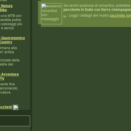
Se cerchi qualcosa di romantico, potrebbe 
 Natura
pacchetto in Suite con fiori e champagne
Bike
Leggi i dettagli del nostro
pacchetto ro
d una MTB con
sistita potrai
i paesaggi più
x e senza
o Gastronomico
Country
timana alla
un' antica
izzata dalla
 Valle del
o Avventura
Fly
nante fine
 sorvolando
 natura
acchetti