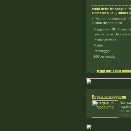
Palio della Mannaja a Pi
Domenica 9/8 - Ultima d
Il Palio della Mannaia -
Ultima disponibilità
Soggiorno in SUITE matrim
privati, tv, wifi, frigo ed a
Prima colazione
Pulizie
Parcheggio
90€ per coppia
leggi tutti i last minu
Regala un soggiorno
Non sa
regala
con da
quello 