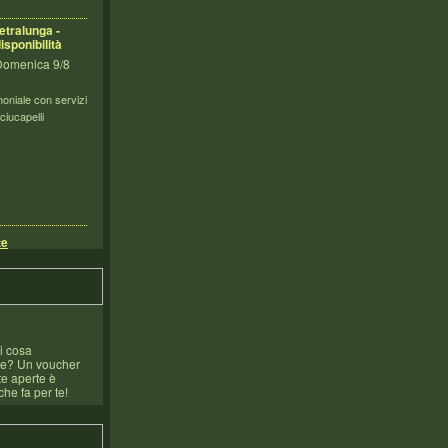
etralunga -
isponibilità
 Domenica 9/8
oniale con servizi
sciucapelli
te
i cosa
re? Un voucher
te aperte è
che fa per te!