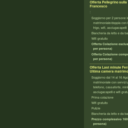
Offerta Pellegrino sulla 
Francesco
:
Soggiorno per 2 persone 
matrimoniale/doppia con b
frigo, wifi, asciugacapell
Biancheria da letto e da b
Wifi gratuito
Offerta Colazione esclus
per persona)
Offerta Colazione compr
per persona)
Offerta Last minute Fer
Ultima camera matrimo
Soggiorno dal 14 al 16 Agos
matrimoniale con servizi pr
telefono, cassaforte, mini
asciugacapelli e wifi gratu
Prima colazione
Wifi gratuito
Pulizie
Biancheria da letto e da 
Prezzo complessivo 160€
persona)